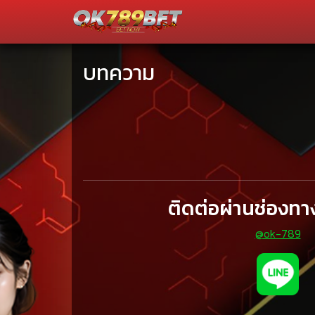
รับข่
บทความ
ติดต่อผ่านช่องทา
@ok-789