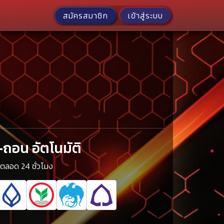
สมัครสมาชิก
เข้าสู่ระบบ
ถอน อัตโนมัติ
ตลอด 24 ชั่วโมง