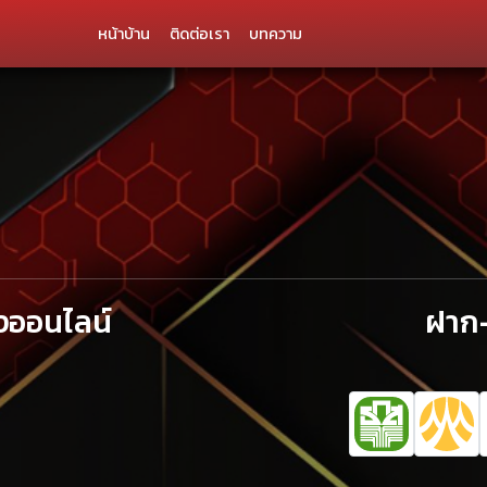
หน้าบ้าน
ติดต่อเรา
บทความ
าวสาร
ไม่รับข่าวสาร
งออนไลน์
ฝาก-